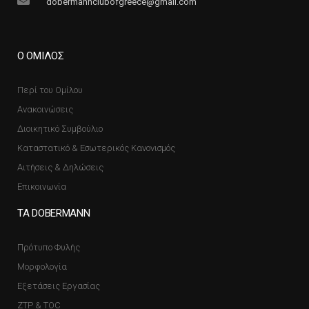
dobermannclubofgreece@gmail.com
Ο ΟΜΙΛΟΣ
Περί του Ομίλου
Ανακοινώσεις
Διοικητικό Συμβούλιο
Καταστατικό & Εσωτερικός Κανονισμός
Αιτήσεις & Δηλώσεις
Επικοινωνία
ΤΑ DOBERMANN
Πρότυπο Φυλής
Μορφολογία
Εξετάσεις Εργασίας
ZTP & TOC