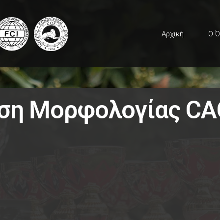
Αρχική
Ο Ό
εση Μορφολογίας C