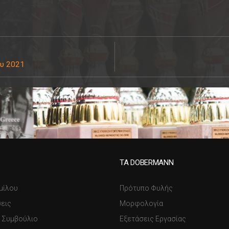
ου 2021
ΤΑ DOBERMANN
μίλου
Πρότυπο Φυλής
εις
Μορφολογία
ό Συμβούλιο
Εξετάσεις Εργασίας