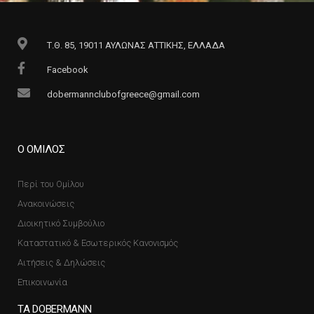
Τ.Θ. 85, 19011 ΑΥΛΩΝΑΣ ΑΤΤΙΚΗΣ, ΕΛΛΑΔΑ
Facebook
dobermannclubofgreece@gmail.com
Ο ΟΜΙΛΟΣ
Περί του Ομίλου
Ανακοινώσεις
Διοικητικό Συμβούλιο
Καταστατικό & Εσωτερικός Κανονισμός
Αιτήσεις & Δηλώσεις
Επικοινωνία
ΤΑ DOBERMANN