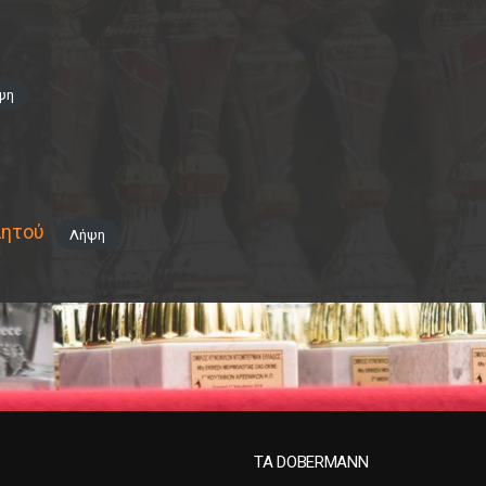
ψη
λητού
Λήψη
ΤΑ DOBERMANN